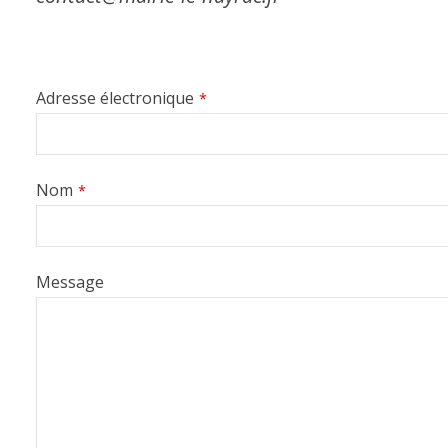
Website
Adresse électronique
*
URL
*
Nom
*
Message