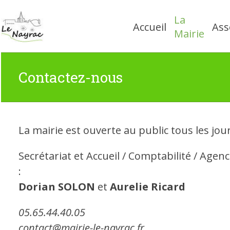
Skip
La
to
Accueil
Ass
content
Mairie
Contactez-nous
La mairie est ouverte au public tous les jo
Secrétariat et Accueil / Comptabilité / Ag
:
Dorian SOLON
et
Aurelie Ricard
05.65.44.40.05
contact@mairie-le-nayrac.fr