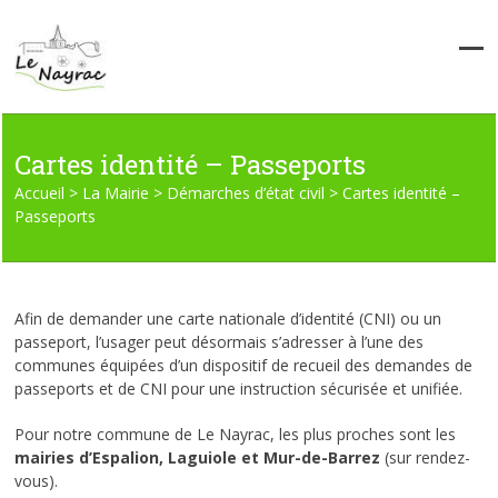
Skip
to
content
Op
Clo
mob
mob
me
me
Cartes identité – Passeports
Accueil
>
La Mairie
>
Démarches d’état civil
>
Cartes identité –
Passeports
Afin de demander une carte nationale d’identité (CNI) ou un
passeport, l’usager peut désormais s’adresser à l’une des
communes équipées d’un dispositif de recueil des demandes de
passeports et de CNI pour une instruction sécurisée et unifiée.
Pour notre commune de Le Nayrac, les plus proches sont les
mairies d’Espalion, Laguiole et Mur-de-Barrez
(sur rendez-
vous).