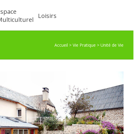
Espace
Loisirs
ulticulturel
Accueil
>
Vie Pratique
>
Unité de Vie